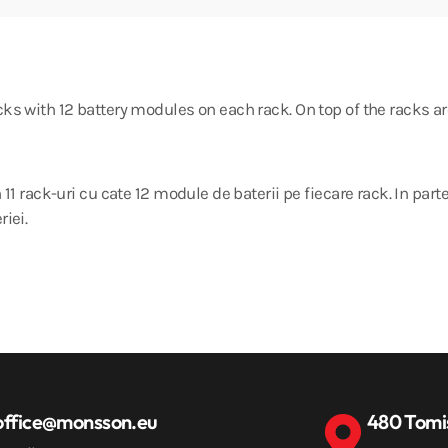
s with 12 battery modules on each rack. On top of the racks are
11 rack-uri cu cate 12 module de baterii pe fiecare rack. In part
iei.
office@monsson.eu
480 Tomi