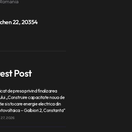
 Romania
ichen 22, 20354
est Post
at de presa privind finalizarea
ului „Construire capacitate noua de
ie si stocare energie electrica din
otovoltaica – Galbiori 2, Constanta”
l 27, 2026