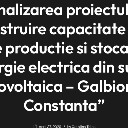
inalizarea proiectul
struire capacitate
 productie si stoc
gie electrica din 
ovoltaica – Galbior
Constanta”
April 27, 2026
by
Catalina Tolos