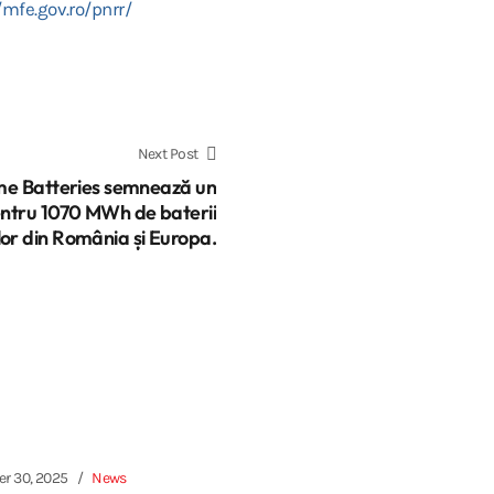
/mfe.gov.ro/pnrr/
Next Post
me Batteries semnează un
ru 1070 MWh de baterii
lor din România și Europa.
er 30, 2025
News