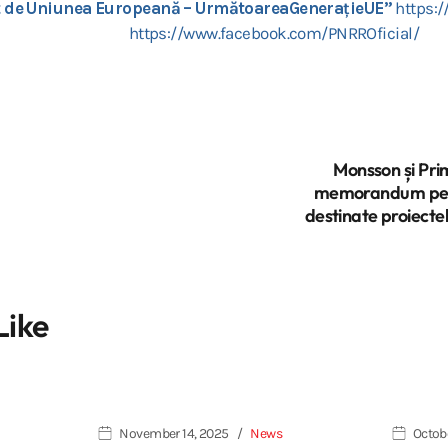
t de Uniunea Europeană – UrmătoareaGenerațieUE”
https:/
https://www.facebook.com/PNRROficial/
Monsson și Pri
memorandum pent
destinate proiecte
Like
November 14, 2025
News
Octob