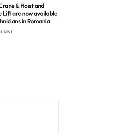
rane & Hoist and
e Lift are now available
chnicians in Romania
na Tolos