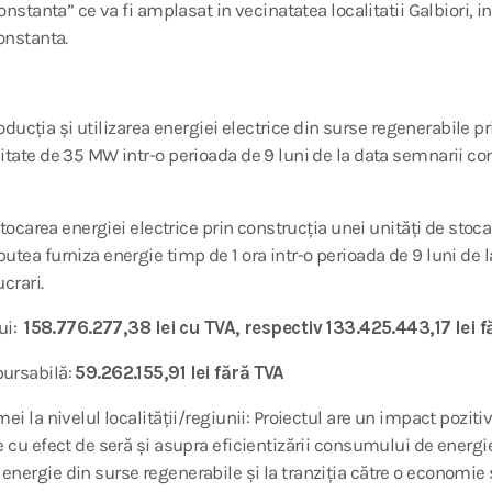
Constanta” ce va fi amplasat in vecinatatea localitatii Galbiori, i
onstanta.
 Producția și utilizarea energiei electrice din surse regenerabile 
itate de 35 MW intr-o perioada de 9 luni de la data semnarii co
 Stocarea energiei electrice prin construcția unei unități de stoc
utea furniza energie timp de 1 ora intr-o perioada de 9 luni de 
crari.
lui:
158.776.277,38 lei cu TVA, respectiv 133.425.443,17 lei f
bursabilă:
59.262.155,91 lei fără TVA
ei la nivelul localității/regiunii: Proiectul are un impact pozit
e cu efect de seră și asupra eficientizării consumului de energie
nergie din surse regenerabile și la tranziția către o economie 