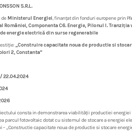
ONSSON S.R.L.
t de
Ministerul Energiei
, finanțat din fonduri europene prin P
l
al României, Componenta C6. Energie, Pilonul I. Tranziția ve
de energie electrică din surse regenerabile
stiție:
„Construire capacitate noua de productie si stocare
biori 2, Constanta”
/ 22.04.2024
2024
2026
iectului consta in demonstrarea viabilității productiei energiei 
a parcul fotovoltaic dotat cu sistemul de stocare a energiei ele
 – „Constructie capacitate noua de productie si stocare energie