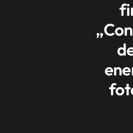
f
„Con
de
ener
fot