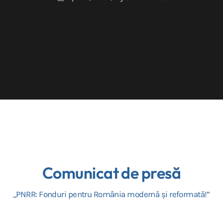
Comunicat de presă
„PNRR: Fonduri pentru România modernă și reformată!”