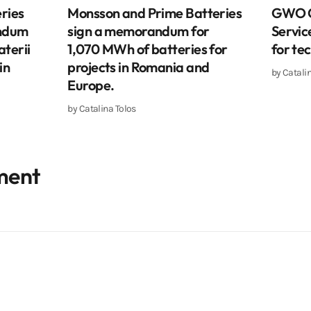
ries
Monsson and Prime Batteries
GWO C
ndum
sign a memorandum for
Servic
terii
1,070 MWh of batteries for
for te
in
projects in Romania and
by
Catali
Europe.
by
Catalina Tolos
ment