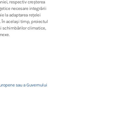
âniei, respectiv creșterea
getice necesare integrării
ie la adaptarea rețelei
. În același timp, proiectul
și schimbărilor climatice,
onexe.
 Europene sau a Guvernului