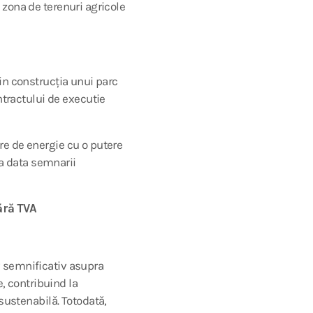
n zona de terenuri agricole
prin construcția unui parc
ntractului de executie
are de energie cu o putere
la data semnarii
ără TVA
iv semnificativ asupra
, contribuind la
sustenabilă. Totodată,