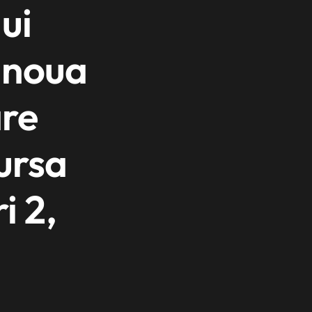
ui
 noua
are
sursa
i 2,