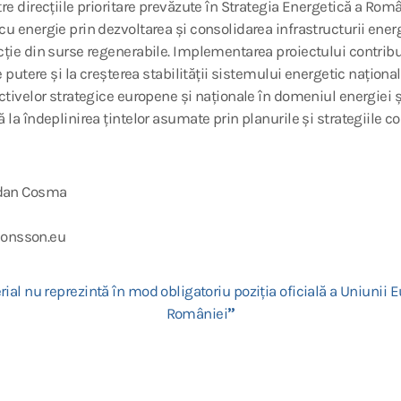
tre direcțiile prioritare prevăzute în Strategia Energetică a Rom
 cu energie prin dezvoltarea și consolidarea
infrastructurii ener
cție din surse regenerabile. Implementarea proiectului contribu
de putere și la creșterea stabilității sistemului energetic național
ectivelor strategice europene și naționale în domeniul energiei 
 la îndeplinirea țintelor asumate prin planurile și strategiile c
gdan Cosma
onsson.eu
ial nu reprezintă în mod obligatoriu poziția oficială a Uniunii
României
”