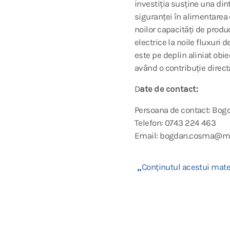
investiția susține una din
siguranței în alimentarea
noilor capacități de produ
electrice la noile fluxuri 
este pe deplin aliniat obi
având o contribuție directă
D
ate de contact:
Persoana de contact: Bo
Telefon: 0743 224 463
Email: bogdan.cosma@m
„
Conținutul acestui mater