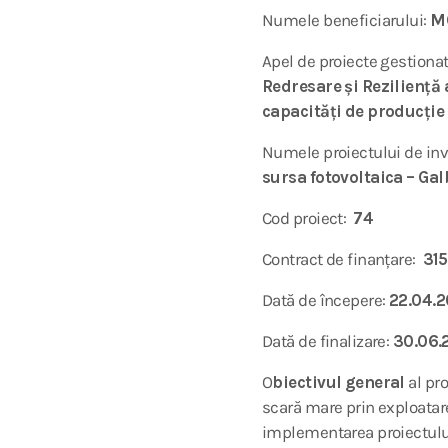
Numele beneficiarului:
M
Apel de proiecte gestiona
Redresare și Reziliență 
capacități de producție 
Numele proiectului de inve
sursa fotovoltaica – Gal
Cod proiect:
74
Contract de finanțare:
315
Dată de începere:
22.04.
Dată de finalizare:
30.06.
O
biectivul general
al pro
scară mare prin exploatare
implementarea proiectului