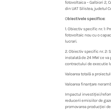
fotovoltaica – Galbiori 2, 
din UAT Silistea, judetul C
O
biectivele specifice:
1. Obiectiv specific nr. 1:
fotovoltaic nou cu o capac
lucrari.
2. Obiectiv specific nr. 2:
instalată de 24 MW ce va p
contractului de executie lu
Valoarea totală a proiectu
Valoarea finanțare neram
Impactul investiției/reform
reducerii emisiilor de gaz
promovarea producției de e